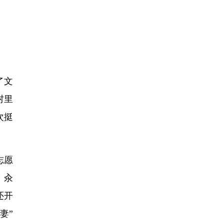
了文
村里
次挺
志愿
；汆
还开
妻”