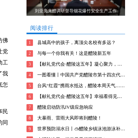
刘亚亮来醴调研督导烟花爆竹安全生产工作
阅读排行
仿佛
县城高中的孩子，离顶尖名校有多远？
1
让党
与每一个你我有关！这是醴陵新五年
2
动工
【献礼党代会·醴陵这五年】凝心聚力，向善前行！醴陵深耕瓷都新风貌
3
了我
一图看懂丨中国共产党醴陵市第十四次代表大会报告
4
底怎
台风“红霞”携雨水抵达，醴陵本周天气……
5
【献礼党代会·醴陵这五年】幸福看得见！醴陵交出这样的民生答卷
6
醴陵启动防汛IV级应急响应
7
事民
大暴雨、雷雨大风即将到醴陵！
8
的同
世界预防溺水日丨🥽醴陵乡镇泳池游泳补贴信息请查收→
9