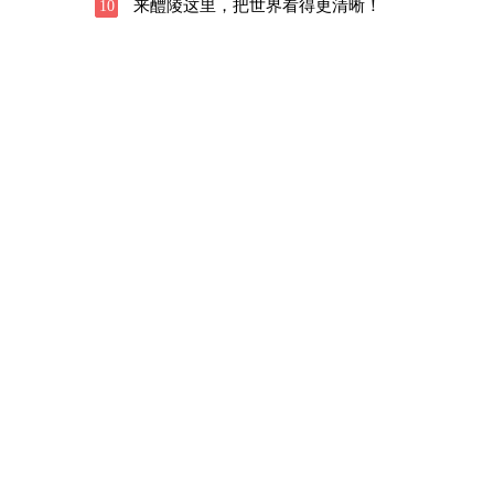
来醴陵这里，把世界看得更清晰！
10