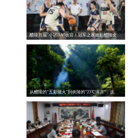
醴陵首届“小区BA”收官！冠军之夜掀起醴陵全民运动热潮
从醴陵的“五彩烟火”到炎陵的“23℃清凉”，这对“CP”太好嗑了