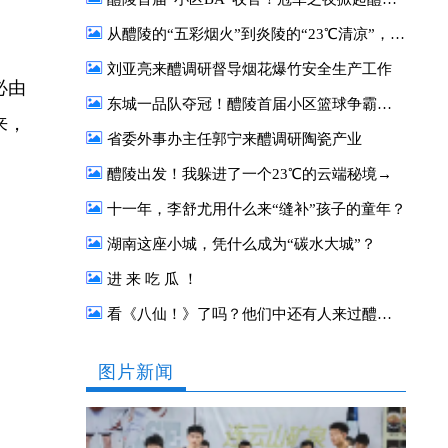
从醴陵的“五彩烟火”到炎陵的“23℃清凉”，这对“CP”太好嗑了
刘亚亮来醴调研督导烟花爆竹安全生产工作
必由
东城一品队夺冠！醴陵首届小区篮球争霸赛圆满收官
来，
省委外事办主任郭宁来醴调研陶瓷产业
醴陵出发！我躲进了一个23℃的云端秘境→
十一年，李舒尤用什么来“缝补”孩子的童年？
湖南这座小城，凭什么成为“碳水大城”？
进 来 吃 瓜 ！
看《八仙！》了吗？他们中还有人来过醴陵！
图片新闻