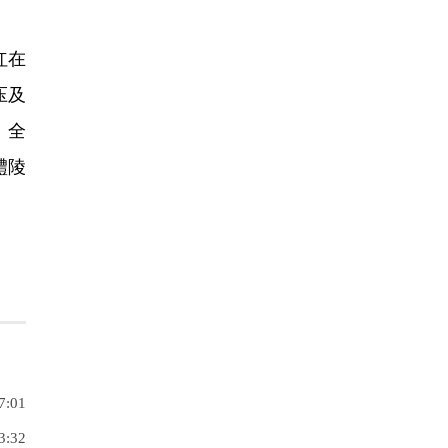
红在
压及
、全
醴陵
7:01
3:32