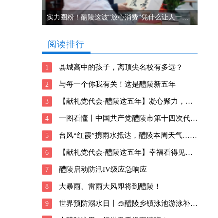
实力圈粉！醴陵这波“放心消费”凭什么让人一来再来？
阅读排行
县城高中的孩子，离顶尖名校有多远？
1
与每一个你我有关！这是醴陵新五年
2
【献礼党代会·醴陵这五年】凝心聚力，向善前行！醴陵深耕瓷都新风貌
3
一图看懂丨中国共产党醴陵市第十四次代表大会报告
4
台风“红霞”携雨水抵达，醴陵本周天气……
5
【献礼党代会·醴陵这五年】幸福看得见！醴陵交出这样的民生答卷
6
醴陵启动防汛IV级应急响应
7
大暴雨、雷雨大风即将到醴陵！
8
世界预防溺水日丨🥽醴陵乡镇泳池游泳补贴信息请查收→
9