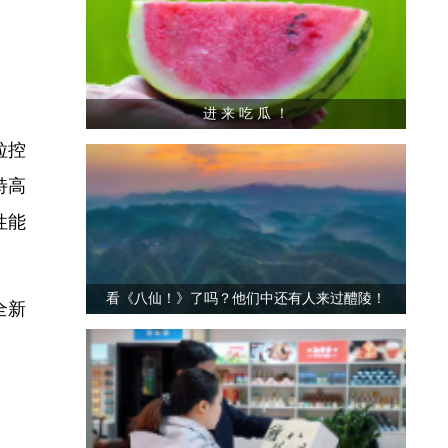
进 来 吃 瓜 ！
粒控
特高
性能
看《八仙！》了吗？他们中还有人来过醴陵！
全新