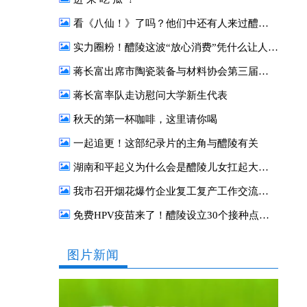
看《八仙！》了吗？他们中还有人来过醴陵！
实力圈粉！醴陵这波“放心消费”凭什么让人一来再来？
蒋长富出席市陶瓷装备与材料协会第三届二次会员大会
蒋长富率队走访慰问大学新生代表
秋天的第一杯咖啡，这里请你喝
一起追更！这部纪录片的主角与醴陵有关
湖南和平起义为什么会是醴陵儿女扛起大旗？
我市召开烟花爆竹企业复工复产工作交流座谈会
免费HPV疫苗来了！醴陵设立30个接种点，你关心的接种事项，速戳了解→
图片新闻