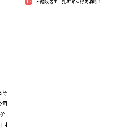
来醴陵这里，把世界看得更清晰！
10
高等
公司
价”
们叫