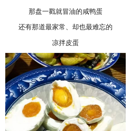
那盘一戳就冒油的咸鸭蛋
还有那道最家常、却也最难忘的
凉拌皮蛋