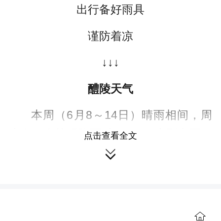
出行备好雨具
谨防着凉
↓↓↓
醴陵天气
本周（6月8～14日）晴雨相间，周
末有一次较强降雨过程。8日小到中雨，
点击查看全文
最高气温降至20℃左右。9日至12日白天

晴天间多云为主，气温回升。12日夜间
开始有一次较强降雨过程，并伴有雷雨
大风、短时强降水等强对流天气。具体
