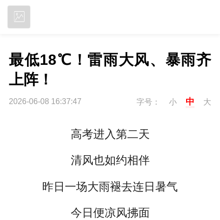
立即下载
最低18℃！雷雨大风、暴雨齐
上阵！
中
2026-06-08 16:37:47
字号：
小
大
高考进入第二天
清风也如约相伴
昨日一场大雨褪去连日暑气
今日便凉风拂面