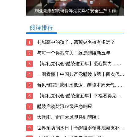
刘亚亮来醴调研督导烟花爆竹安全生产工作
阅读排行
县城高中的孩子，离顶尖名校有多远？
1
与每一个你我有关！这是醴陵新五年
2
【献礼党代会·醴陵这五年】凝心聚力，向善前行！醴陵深耕瓷都新风貌
3
一图看懂丨中国共产党醴陵市第十四次代表大会报告
4
台风“红霞”携雨水抵达，醴陵本周天气……
5
【献礼党代会·醴陵这五年】幸福看得见！醴陵交出这样的民生答卷
6
醴陵启动防汛IV级应急响应
7
大暴雨、雷雨大风即将到醴陵！
8
世界预防溺水日丨🥽醴陵乡镇泳池游泳补贴信息请查收→
9