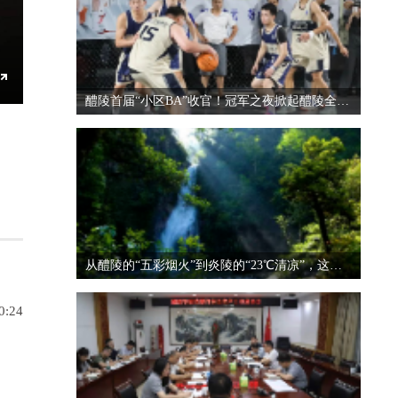
Enter
醴陵首届“小区BA”收官！冠军之夜掀起醴陵全民运动热潮
fullscreen
从醴陵的“五彩烟火”到炎陵的“23℃清凉”，这对“CP”太好嗑了
0:24