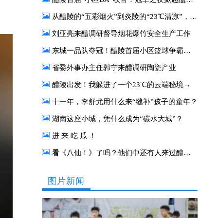
从醴陵的“五彩烟火”到炎陵的“23℃清凉”，这对“CP”太好嗑了
刘亚亮来醴调研督导烟花爆竹安全生产工作
东城一品队夺冠！醴陵首届小区篮球争霸赛圆满收官
省委外事办主任郭宁来醴调研陶瓷产业
醴陵出发！我躲进了一个23℃的云端秘境→
十一年，李舒尤用什么来“缝补”孩子的童年？
湖南这座小城，凭什么成为“碳水大城”？
进 来 吃 瓜 ！
看《八仙！》了吗？他们中还有人来过醴陵！
图片新闻