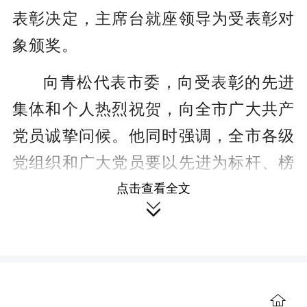
表彰决定
，
主席台就座领导为受表彰对
象颁奖。
向青松代表市委
，
向受表彰的先进
集体和个人热烈祝贺，向全市广大共产
党员诚挚问候。他同时强调，全市各级
党组织和广大党员要以先进为标杆、榜
样为力量，振奋精神、真抓实干，为加
点击查看全文

快推动中国式现代化醴陵实践作出新的
更大贡献。
向青松向全市党员干部提出四点希

望与要求
：
一、
要
锤炼坚强党性，做政