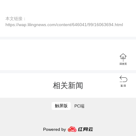
c
r
本文链接：
https://wap.lilingnews.com/content/646041/99/16063694.html
e
e
n

回首页

相关新闻
返 回
触屏版
PC端
Powered by