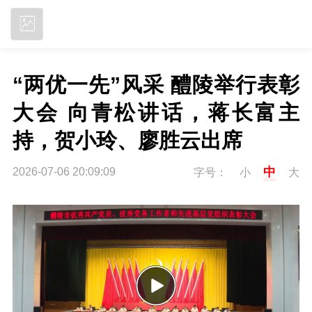
立即下载
“两优一先”风采 醴陵举行表彰
大会 向青松讲话，蒋长富主
持，贺小玲、廖胜云出席
中
2026-07-06 20:09:09
字号：
小
大