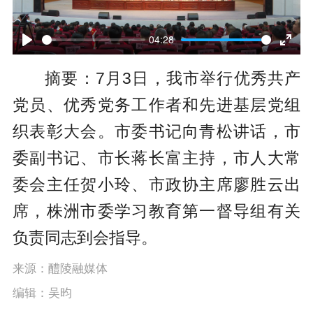
P
l
04:28
P
E
a
摘要：7月3日，我市举行优秀共产
l
n
y
党员、优秀党务工作者和先进基层党组
a
t
织表彰大会。市委书记向青松讲话，市
y
e
委副书记、市长蒋长富主持，市人大常
r
委会主任贺小玲、市政协主席廖胜云出
f
席，株洲市委学习教育第一督导组有关
u
负责同志到会指导。
l
l
来源：醴陵融媒体
编辑：吴昀
s