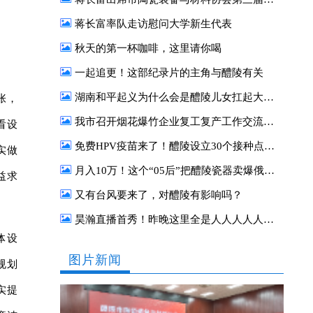
蒋长富率队走访慰问大学新生代表
秋天的第一杯咖啡，这里请你喝
一起追更！这部纪录片的主角与醴陵有关
湖南和平起义为什么会是醴陵儿女扛起大旗？
张，
我市召开烟花爆竹企业复工复产工作交流座谈会
看设
免费HPV疫苗来了！醴陵设立30个接种点，你关心的接种事项，速戳了解→
实做
月入10万！这个“05后”把醴陵瓷器卖爆俄罗斯
益求
又有台风要来了，对醴陵有影响吗？
昊瀚直播首秀！昨晚这里全是人人人人人……
体设
图片新闻
规划
实提