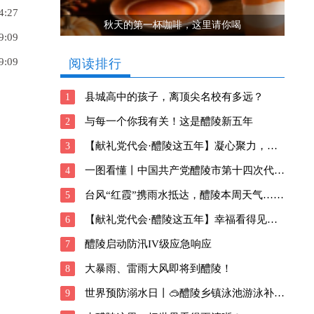
4:27
秋天的第一杯咖啡，这里请你喝
9:09
9:09
阅读排行
县城高中的孩子，离顶尖名校有多远？
1
与每一个你我有关！这是醴陵新五年
2
【献礼党代会·醴陵这五年】凝心聚力，向善前行！醴陵深耕瓷都新风貌
3
一图看懂丨中国共产党醴陵市第十四次代表大会报告
4
台风“红霞”携雨水抵达，醴陵本周天气……
5
【献礼党代会·醴陵这五年】幸福看得见！醴陵交出这样的民生答卷
6
醴陵启动防汛IV级应急响应
7
大暴雨、雷雨大风即将到醴陵！
8
世界预防溺水日丨🥽醴陵乡镇泳池游泳补贴信息请查收→
9