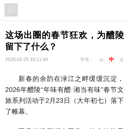
立即下载
这场出圈的春节狂欢，为醴陵
留下了什么？
中
2026-02-25 19:11:40
字号：
小
大
新春的余韵在渌江之畔缓缓沉淀，
2026年醴陵“年味有醴·湘当有味”春节文
旅系列活动于2月23日（大年初七）落下
了帷幕。