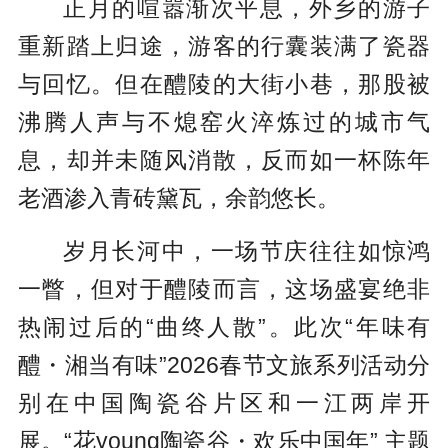
正月的喧嚣渐次平息，外乡的游子
重新踏上归途，游客的行囊装满了瓷器
与回忆。但在醴陵的大街小巷，那股被
沸腾人声与不熄窑火淬炼过的城市气
息，却并未随风消散，反而如一杯陈年
老酒渗入青砖黛瓦，余韵悠长。
岁月长河中，一场节庆往往如惊鸿
一瞥，但对于醴陵而言，这场盛宴绝非
热闹过后的“曲终人散”。此次“年味有
醴・湘当有味”2026春节文旅系列活动分
别在中国陶瓷谷片区和一江两岸开
展。“花young陶瓷谷・欢乐中国年” 主题