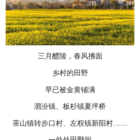
三月醴陵，春风拂面
乡村的田野
早已被金黄铺满
泗汾镇、板杉镇夏坪桥
茶山镇转步口村、左权镇新阳村……
一处处田野间