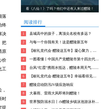
看《八仙！》了吗？他们中还有人来过醴陵！
细落
阅读排行
始终
解决
县城高中的孩子，离顶尖名校有多远？
1
与每一个你我有关！这是醴陵新五年
。把
2
【献礼党代会·醴陵这五年】凝心聚力，向善前行！醴陵深耕瓷都新风貌
3
清原
一图看懂丨中国共产党醴陵市第十四次代表大会报告
4
心价
台风“红霞”携雨水抵达，醴陵本周天气……
5
化工
【献礼党代会·醴陵这五年】幸福看得见！醴陵交出这样的民生答卷
6
醴陵启动防汛IV级应急响应
7
位，
大暴雨、雷雨大风即将到醴陵！
8
新时
世界预防溺水日丨🥽醴陵乡镇泳池游泳补贴信息请查收→
9
究提