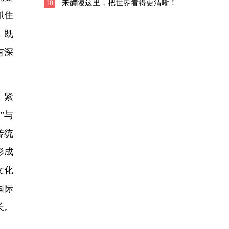
来醴陵这里，把世界看得更清晰！
10
抓住
，既
有深
、紧
”与
传统
形成
文化
国际
长。