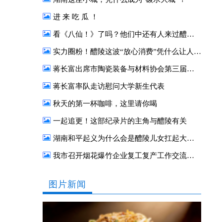
进 来 吃 瓜 ！
看《八仙！》了吗？他们中还有人来过醴陵！
实力圈粉！醴陵这波“放心消费”凭什么让人一来再来？
蒋长富出席市陶瓷装备与材料协会第三届二次会员大会
蒋长富率队走访慰问大学新生代表
秋天的第一杯咖啡，这里请你喝
一起追更！这部纪录片的主角与醴陵有关
湖南和平起义为什么会是醴陵儿女扛起大旗？
我市召开烟花爆竹企业复工复产工作交流座谈会
图片新闻