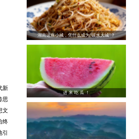
湖南这座小城，凭什么成为“碳水大城”？
代新
进 来 吃 瓜 ！
传思
想文
始终
地引