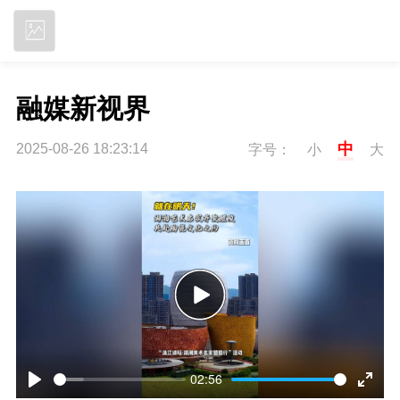
立即下载
融媒新视界
中
2025-08-26 18:23:14
字号：
小
大
P
l
02:56