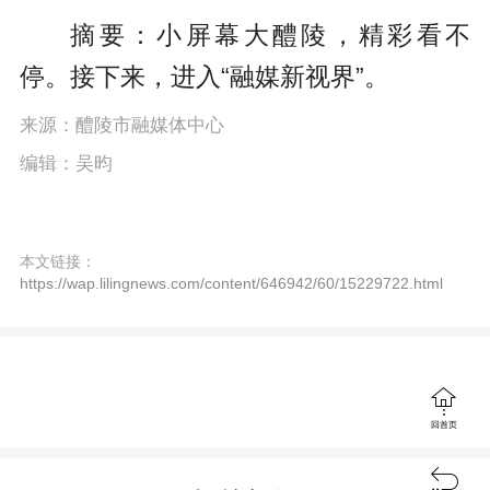
P
E
a
摘要：小屏幕大醴陵，精彩看不
l
n
y
停。接下来，进入“融媒新视界”。
a
t
y
e
来源：醴陵市融媒体中心
编辑：吴昀
r
f
u
本文链接：
https://wap.lilingnews.com/content/646942/60/15229722.html
l
l
s

c
回首页
r
