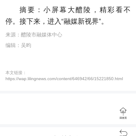
P
E
a
摘要：小屏幕大醴陵，精彩看不
l
n
y
停。接下来，进入“融媒新视界”。
a
t
y
e
来源：醴陵市融媒体中心
编辑：吴昀
r
f
u
本文链接：
https://wap.lilingnews.com/content/646942/66/15221850.html
l
l
s

c
回首页
r
