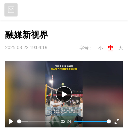
立即下载
融媒新视界
中
2025-08-22 19:04:19
字号：
小
大
P
l
02:24