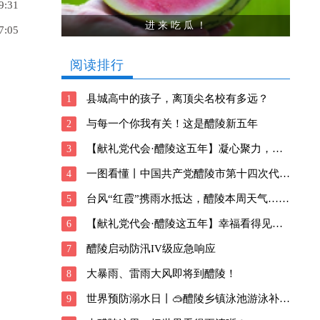
9:31
进 来 吃 瓜 ！
7:05
阅读排行
县城高中的孩子，离顶尖名校有多远？
1
与每一个你我有关！这是醴陵新五年
2
【献礼党代会·醴陵这五年】凝心聚力，向善前行！醴陵深耕瓷都新风貌
3
一图看懂丨中国共产党醴陵市第十四次代表大会报告
4
台风“红霞”携雨水抵达，醴陵本周天气……
5
【献礼党代会·醴陵这五年】幸福看得见！醴陵交出这样的民生答卷
6
醴陵启动防汛IV级应急响应
7
大暴雨、雷雨大风即将到醴陵！
8
世界预防溺水日丨🥽醴陵乡镇泳池游泳补贴信息请查收→
9