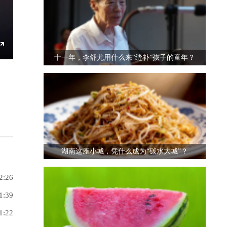
Enter
十一年，李舒尤用什么来“缝补”孩子的童年？
fullscreen
湖南这座小城，凭什么成为“碳水大城”？
2:26
1:39
1:22