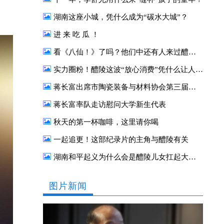
湖南这座小城，凭什么成为“碳水大城”？
进 来 吃 瓜 ！
看《八仙！》了吗？他们中还有人来过醴陵！
实力圈粉！醴陵这波“放心消费”凭什么让人一来再来？
蒋长富出席市陶瓷装备与材料协会第三届二次会员大会
蒋长富率队走访慰问大学新生代表
秋天的第一杯咖啡，这里请你喝
一起追更！这部纪录片的主角与醴陵有关
湖南和平起义为什么会是醴陵儿女扛起大旗？
图片新闻