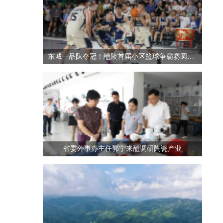
东城一品队夺冠！醴陵首届小区篮球争霸赛圆满收官
省委外事办主任郭宁来醴调研陶瓷产业