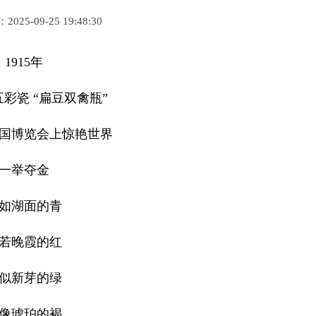
25-09-25 19:48:30
1915年
彩瓷 “扁豆双禽瓶”
国博览会上惊艳世界
一举夺金
如湖面的青
若晚霞的红
似新芽的绿
像琥珀的褐