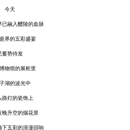
今天
早已融入醴陵的血脉
瓷界的五彩盛宴
已蓄势待发
博物馆的展柜里
子湖的波光中
头路灯的瓷饰上
夜晚升空的烟花里
釉下五彩的浪漫回响