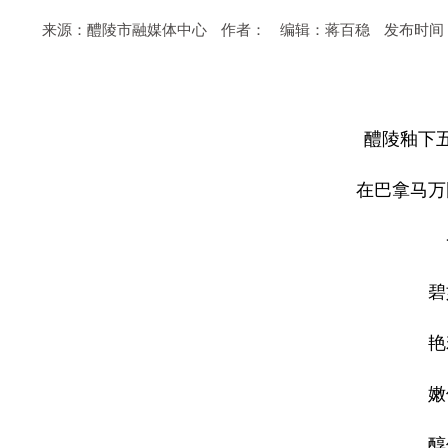
来源：醴陵市融媒体中心
作者：
编辑：蒋百稳
发布时间：20
醴陵釉下五
在巴拿马万
碧
艳
嫩
醇