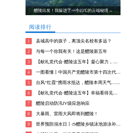
醴陵出发！我躲进了一个23℃的云端秘境→
阅读排行
县城高中的孩子，离顶尖名校有多远？
1
与每一个你我有关！这是醴陵新五年
2
【献礼党代会·醴陵这五年】凝心聚力，向善前行！醴陵深耕瓷都新风貌
3
一图看懂丨中国共产党醴陵市第十四次代表大会报告
4
台风“红霞”携雨水抵达，醴陵本周天气……
5
【献礼党代会·醴陵这五年】幸福看得见！醴陵交出这样的民生答卷
6
醴陵启动防汛IV级应急响应
7
大暴雨、雷雨大风即将到醴陵！
8
世界预防溺水日丨🥽醴陵乡镇泳池游泳补贴信息请查收→
9