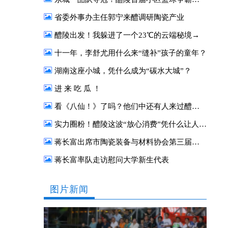
省委外事办主任郭宁来醴调研陶瓷产业
醴陵出发！我躲进了一个23℃的云端秘境→
十一年，李舒尤用什么来“缝补”孩子的童年？
湖南这座小城，凭什么成为“碳水大城”？
进 来 吃 瓜 ！
看《八仙！》了吗？他们中还有人来过醴陵！
实力圈粉！醴陵这波“放心消费”凭什么让人一来再来？
蒋长富出席市陶瓷装备与材料协会第三届二次会员大会
蒋长富率队走访慰问大学新生代表
图片新闻