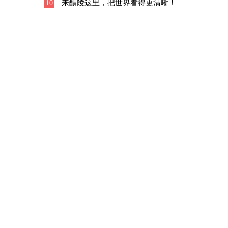
来醴陵这里，把世界看得更清晰！
10