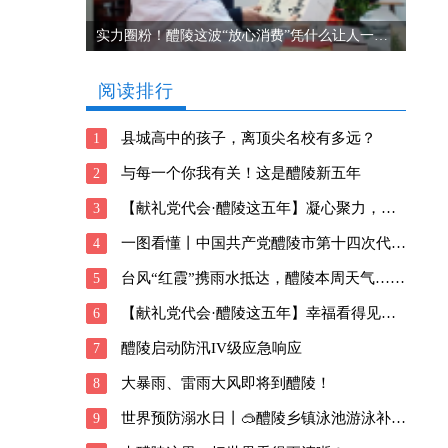
实力圈粉！醴陵这波“放心消费”凭什么让人一来再来？
阅读排行
县城高中的孩子，离顶尖名校有多远？
1
与每一个你我有关！这是醴陵新五年
2
【献礼党代会·醴陵这五年】凝心聚力，向善前行！醴陵深耕瓷都新风貌
3
一图看懂丨中国共产党醴陵市第十四次代表大会报告
4
台风“红霞”携雨水抵达，醴陵本周天气……
5
【献礼党代会·醴陵这五年】幸福看得见！醴陵交出这样的民生答卷
6
醴陵启动防汛IV级应急响应
7
大暴雨、雷雨大风即将到醴陵！
8
世界预防溺水日丨🥽醴陵乡镇泳池游泳补贴信息请查收→
9