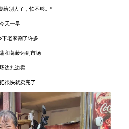
卖给别人了，怕不够。”
今天一早
乡下老家割了许多
蒲和葛藤运到市场
场边扎边卖
把很快就卖完了