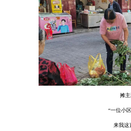
摊主
“一位小
来我这