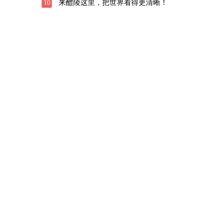
来醴陵这里，把世界看得更清晰！
10