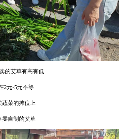
卖的艾草有高有低
在2元-5元不等
卖蔬菜的摊位上
售卖自制的艾草