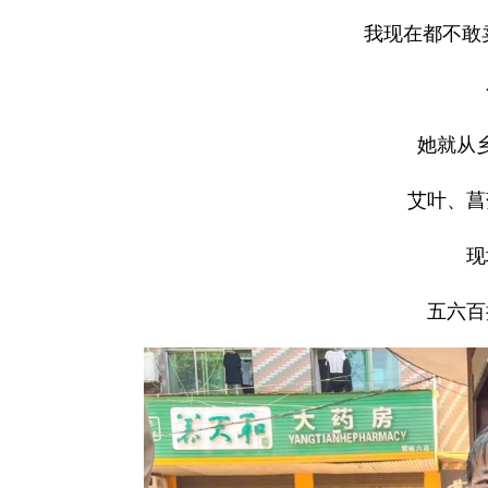
我现在都不敢
她就从
艾叶、菖
现
五六百