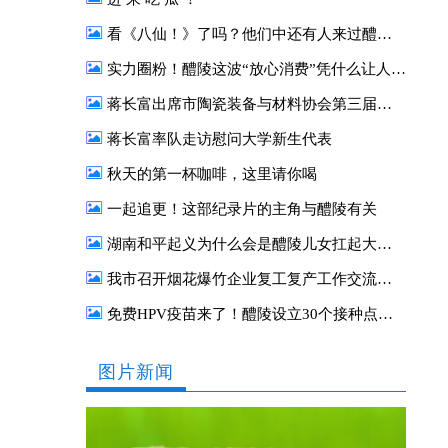
看《八仙！》了吗？他们中还有人来过醴陵！
实力圈粉！醴陵这波“放心消费”凭什么让人一来再来？
蒋长富出席市陶瓷装备与材料协会第三届二次会员大会
蒋长富率队走访慰问大学新生代表
秋天的第一杯咖啡，这里请你喝
一起追更！这部纪录片的主角与醴陵有关
湖南和平起义为什么会是醴陵儿女扛起大旗？
我市召开烟花爆竹企业复工复产工作交流座谈会
免费HPV疫苗来了！醴陵设立30个接种点，你关心的接种事项，速戳了解→
图片新闻