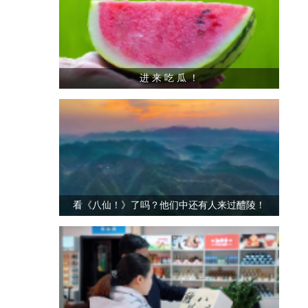
进 来 吃 瓜 ！
看《八仙！》了吗？他们中还有人来过醴陵！