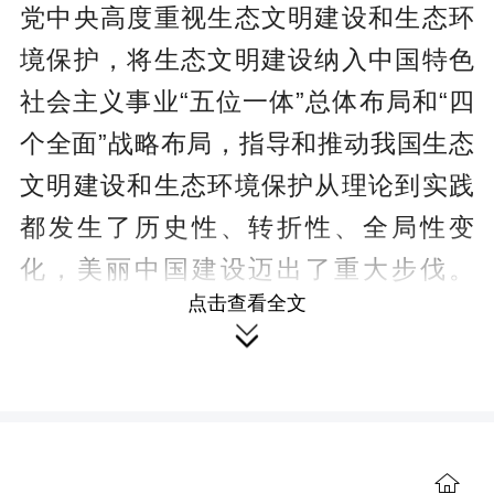
党中央高度重视生态文明建设和生态环
境保护，将生态文明建设纳入中国特色
社会主义事业“五位一体”总体布局和“四
个全面”战略布局，指导和推动我国生态
文明建设和生态环境保护从理论到实践
都发生了历史性、转折性、全局性变
化，美丽中国建设迈出了重大步伐。
点击查看全文
2025年，党中央、国务院颁布实施《生

态环境保护督察工作条例》，将环保督
察作为推进生态文明建设、压实各级责
任的刚性制度安排，持续开展中央生态
环境保护督察，推动解决一大批长期想
