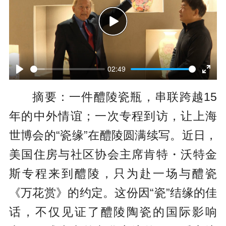
P
l
02:49
P
E
a
摘要：一件醴陵瓷瓶，串联跨越15
l
n
y
年的中外情谊；一次专程到访，让上海
a
t
世博会的“瓷缘”在醴陵圆满续写。近日，
y
e
美国住房与社区协会主席肯特・沃特金
r
斯专程来到醴陵，只为赴一场与醴瓷
f
《万花赏》的约定。这份因“瓷”结缘的佳
u
话，不仅见证了醴陵陶瓷的国际影响
l