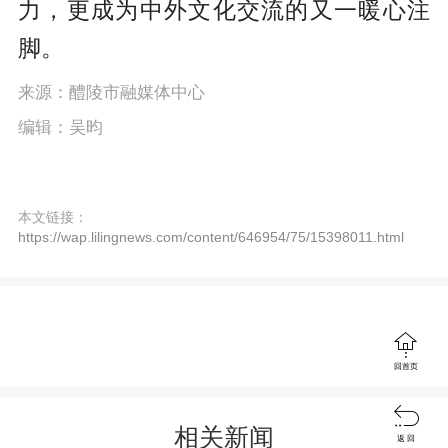
力，更成为中外文化交流的又一暖心注
l
脚。
s
c
来源：醴陵市融媒体中心
编辑：吴昀
r
e
e
本文链接：
https://wap.lilingnews.com/content/646954/75/15398011.html
n

回首页

相关新闻
返 回