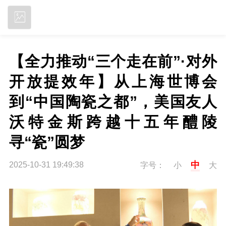
立即下载
【全力推动“三个走在前”·对外
开放提效年】从上海世博会
到“中国陶瓷之都”，美国友人
沃特金斯跨越十五年醴陵
寻“瓷”圆梦
中
2025-10-31 19:49:38
字号：
小
大