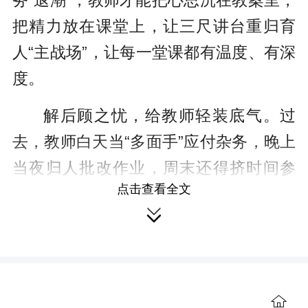
务“退潮”，教师才能把心思沉在教案里，
把精力放在课堂上，让三尺讲台重归育
人“主战场”，让每一堂课都有温度、有深
度。
解后顾之忧，给教师轻装底气。过
去，教师白天当“多面手”应付杂务，晚上
当夜归人批改作业，周末还得挤时间参
点击查看全文
与非教学活动，身心俱疲成了常态。此

次政策直击痛点，“三个保障”织密安心防
护网：弹性上下班让课后服务有奔头，
一网统管让数据填报不重复，限期清退
让借调乱象不复存。更明确法定节假日
