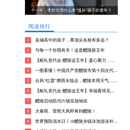
十一年，李舒尤用什么来“缝补”孩子的童年？
阅读排行
县城高中的孩子，离顶尖名校有多远？
1
与每一个你我有关！这是醴陵新五年
2
【献礼党代会·醴陵这五年】凝心聚力，向善前行！醴陵深耕瓷都新风貌
3
一图看懂丨中国共产党醴陵市第十四次代表大会报告
4
台风“红霞”携雨水抵达，醴陵本周天气……
5
【献礼党代会·醴陵这五年】幸福看得见！醴陵交出这样的民生答卷
6
醴陵启动防汛IV级应急响应
7
大暴雨、雷雨大风即将到醴陵！
8
世界预防溺水日丨🥽醴陵乡镇泳池游泳补贴信息请查收→
9