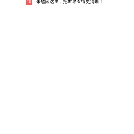
来醴陵这里，把世界看得更清晰！
10