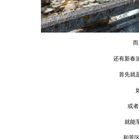
而
还有新春
首先就
或者
就能
和景区