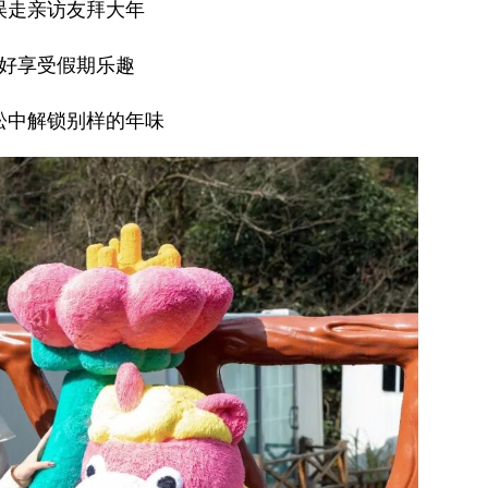
误走亲访友拜大年
好享受假期乐趣
松中解锁别样的年味