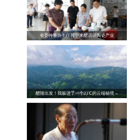
省委外事办主任郭宁来醴调研陶瓷产业
醴陵出发！我躲进了一个23℃的云端秘境→