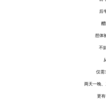
后
醴
想体
不
仅需
两天一晚、
更有