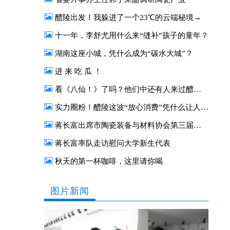
醴陵出发！我躲进了一个23℃的云端秘境→
十一年，李舒尤用什么来“缝补”孩子的童年？
湖南这座小城，凭什么成为“碳水大城”？
进 来 吃 瓜 ！
看《八仙！》了吗？他们中还有人来过醴陵！
实力圈粉！醴陵这波“放心消费”凭什么让人一来再来？
蒋长富出席市陶瓷装备与材料协会第三届二次会员大会
蒋长富率队走访慰问大学新生代表
秋天的第一杯咖啡，这里请你喝
图片新闻