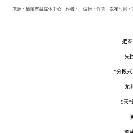
来源：醴陵市融媒体中心
作者：
编辑：许箐
发布时间：2026
把春
先
“分段
尤
9天
前