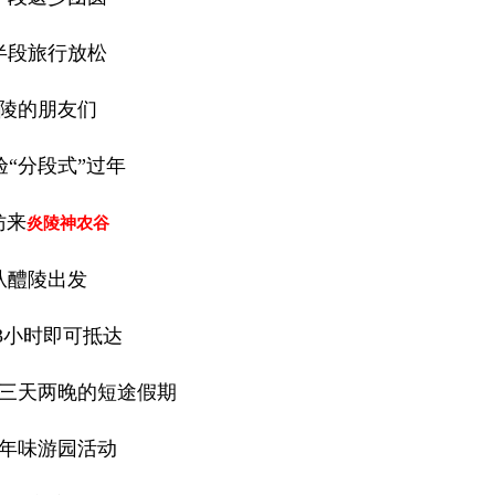
半段旅行放松
陵的朋友们
验“分段式”过年
妨来
炎陵神农谷
从醴陵出发
3小时即可抵达
三天两晚的短途假期
年味游园活动