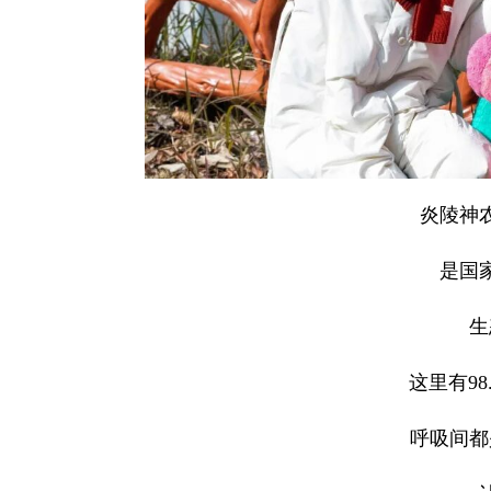
炎陵神
是国
生
这里有98
呼吸间都