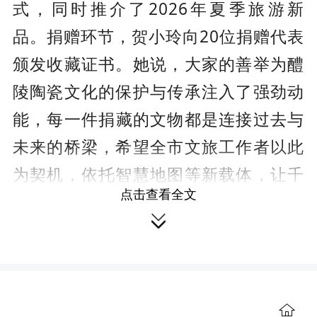
式，同时推介了
2026年夏季旅游新
品。捐赠环节，贺小玲
向
20位捐赠代表
颁发收藏证书。
她说
，
大家
的善举为醴
陵陶瓷文化的保护与传承注入了强劲动
能
，
每一件
捐
藏的文物都是连接过去与
未来的桥梁，希望全市文旅工作者以此
为契机，依托智慧地图等新载体，让千
点击查看全文
年瓷都文化瑰宝在新时代焕发更加璀璨

的光彩。
记者
了解
到
，本次共
捐
藏
32件
珍贵文物
。
其中
，
有中国工艺美术大师
饶晓晴捐赠的釉下五彩《牛运亨通》瓷
板画
、
醴陵陶瓷收藏家潘坚捐赠的
20世
