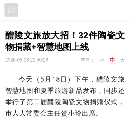
立即下载
醴陵文旅放大招！32件陶瓷文
物捐藏+智慧地图上线
中
2026-05-18 21:50:28
字号：
小
大
5月18日）下午
，醴陵文旅
今天（
智慧地图和夏季旅游新品发布
，同步还
举行了
第二届醴陵陶瓷文物捐赠仪式
，
市人大常委会主任贺小玲出席
。