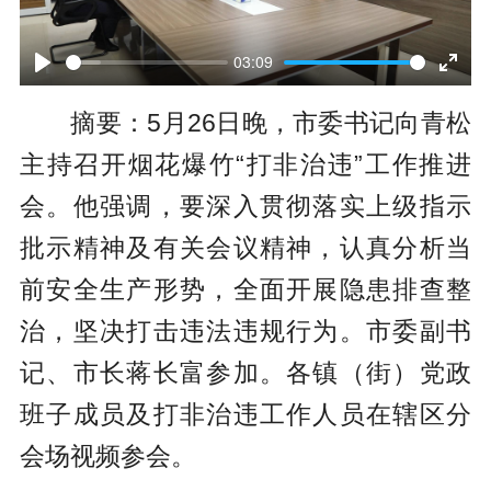
P
l
03:09
P
E
a
摘要：5月26日晚，市委书记向青松
l
n
y
主持召开烟花爆竹“打非治违”工作推进
a
t
会。他强调，要深入贯彻落实上级指示
y
e
批示精神及有关会议精神，认真分析当
r
前安全生产形势，全面开展隐患排查整
f
治，坚决打击违法违规行为。市委副书
u
记、市长蒋长富参加。各镇（街）党政
l
班子成员及打非治违工作人员在辖区分
l
会场视频参会。
s