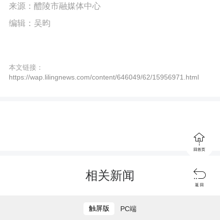
c
来源：醴陵市融媒体中心
编辑：吴昀
r
e
e
本文链接：
https://wap.lilingnews.com/content/646049/62/15956971.html
n

回首页

相关新闻
返 回
触屏版
PC端