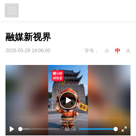
立即下载
融媒新视界
中
2026-05-29 18:06:00
字号：
小
大
P
l
02:10