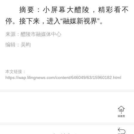
P
E
a
摘要：小屏幕大醴陵，精彩看不
l
n
y
停。接下来，进入“融媒新视界”。
a
t
y
e
来源：醴陵市融媒体中心
编辑：吴昀
r
f
u
本文链接：
https://wap.lilingnews.com/content/646049/63/15960182.html
l
l
s

c
回首页
r
