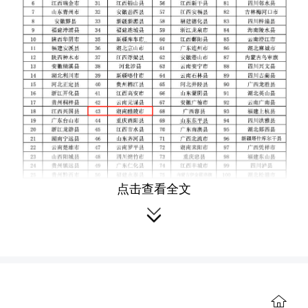
点击查看全文
醴陵是中国陶瓷之都、中国花炮之

都、中国生态美食地标小炒之都。立足
深厚的产业积淀与独特的美食基因，醴
陵将陶瓷、烟花两大支柱产业深度嵌入
