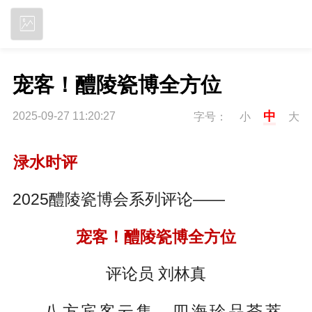
立即下载
宠客！醴陵瓷博全方位
中
2025-09-27 11:20:27
字号：
小
大
渌水时评
2025醴陵瓷博会系列评论——
宠客！醴陵瓷博全方位
评论员 刘林真
八方宾客云集，四海珍品荟萃。