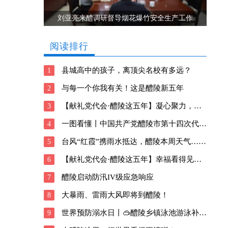
刘亚亮来醴调研督导烟花爆竹安全生产工作
阅读排行
县城高中的孩子，离顶尖名校有多远？
1
与每一个你我有关！这是醴陵新五年
2
【献礼党代会·醴陵这五年】凝心聚力，向善前行！醴陵深耕瓷都新风貌
3
一图看懂丨中国共产党醴陵市第十四次代表大会报告
4
台风“红霞”携雨水抵达，醴陵本周天气……
5
【献礼党代会·醴陵这五年】幸福看得见！醴陵交出这样的民生答卷
6
醴陵启动防汛IV级应急响应
7
大暴雨、雷雨大风即将到醴陵！
8
世界预防溺水日丨🥽醴陵乡镇泳池游泳补贴信息请查收→
9