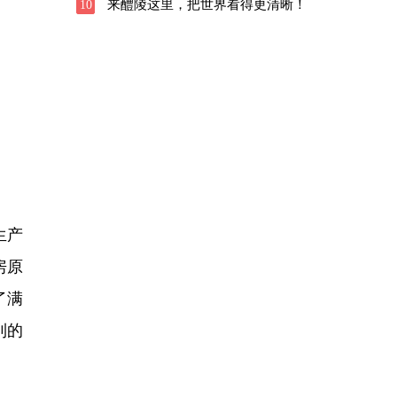
来醴陵这里，把世界看得更清晰！
10
生产
房原
了满
到的