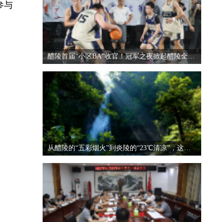
参与
醴陵首届“小区BA”收官！冠军之夜掀起醴陵全民运动热潮
从醴陵的“五彩烟火”到炎陵的“23℃清凉”，这对“CP”太好嗑了