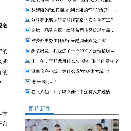
从醴陵的“五彩烟火”到炎陵的“23℃清凉”，这对“CP”太好嗑了
刘亚亮来醴调研督导烟花爆竹安全生产工作
报道
东城一品队夺冠！醴陵首届小区篮球争霸赛圆满收官
省委外事办主任郭宁来醴调研陶瓷产业
”的
醴陵出发！我躲进了一个23℃的云端秘境→
象背
十一年，李舒尤用什么来“缝补”孩子的童年？
湖南这座小城，凭什么成为“碳水大城”？
样的
进 来 吃 瓜 ！
？
看《八仙！》了吗？他们中还有人来过醴陵！
图片新闻
账号
平台