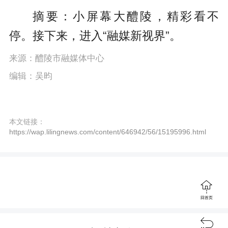
P
E
a
摘要：小屏幕大醴陵，精彩看不
l
n
y
停。接下来，进入“融媒新视界”。
a
t
y
e
来源：醴陵市融媒体中心
编辑：吴昀
r
f
u
本文链接：
https://wap.lilingnews.com/content/646942/56/15195996.html
l
l
s

c
回首页
r
