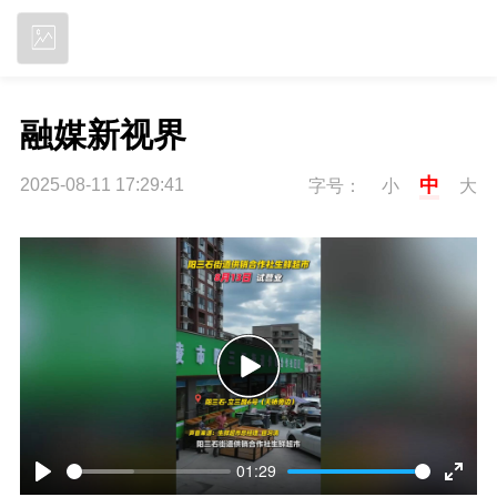
立即下载
融媒新视界
中
2025-08-11 17:29:41
字号：
小
大
P
l
01:29